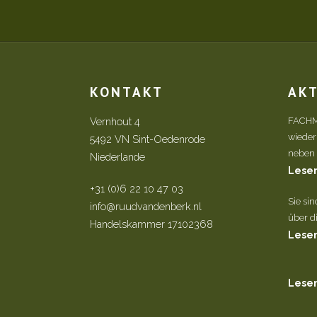
KONTAKT
AK
Vernhout 4
FACHM
wieder
5492 VN Sint-Oedenrode
neben d
Niederlande
Lesen
+31 (0)6 22 10 47 03
Sie si
info@ruudvandenberk.nl
über di
Handelskammer 17102368
Lesen
Lesen