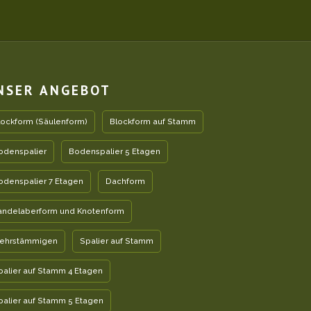
NSER ANGEBOT
lockform (Säulenform)
Blockform auf Stamm
odenspalier
Bodenspalier 5 Etagen
odenspalier 7 Etagen
Dachform
andelaberform und Knotenform
ehrstämmigen
Spalier auf Stamm
palier auf Stamm 4 Etagen
palier auf Stamm 5 Etagen