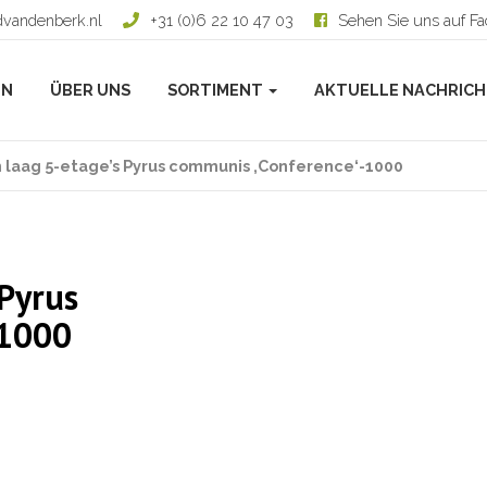
dvandenberk.nl
+31 (0)6 22 10 47 03
Sehen Sie uns auf F
EN
ÜBER UNS
SORTIMENT
AKTUELLE NACHRIC
 laag 5-etage’s Pyrus communis ‚Conference‘-1000
 Pyrus
-1000