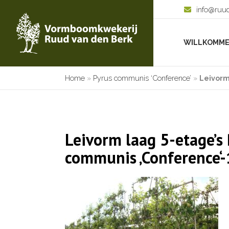
info@ruu
WILLKOMM
Home
»
Pyrus communis ‘Conference’
»
Leivorm
Leivorm laag 5-etage’s
communis ‚Conference‘