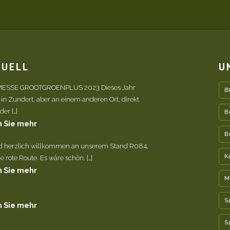
TUELL
U
ESSE GROOTGROENPLUS 2023 Dieses Jahr
B
 in Zundert, aber an einem anderen Ort, direkt
er […]
B
 Sie mehr
B
nd herzlich willkommen an unserem Stand R084,
K
e rote Route. Es wäre schön, […]
 Sie mehr
M
S
 Sie mehr
S