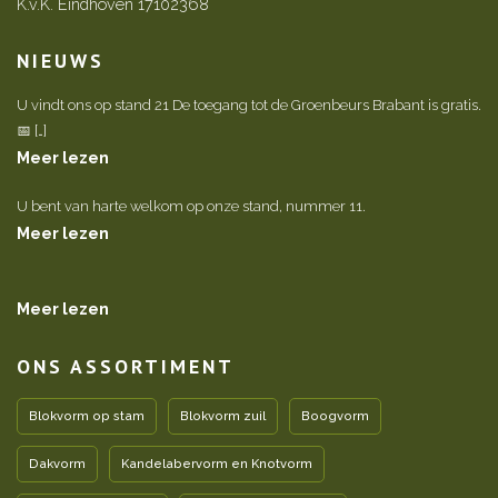
K.v.K. Eindhoven 17102368
NIEUWS
U vindt ons op stand 21 De toegang tot de Groenbeurs Brabant is gratis.
📅 […]
Meer lezen
U bent van harte welkom op onze stand, nummer 11.
Meer lezen
Meer lezen
ONS ASSORTIMENT
Blokvorm op stam
Blokvorm zuil
Boogvorm
Dakvorm
Kandelabervorm en Knotvorm