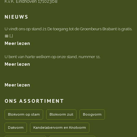
K.v.K. Eindhoven 17102368
NIEUWS
U vindt ons op stand 21 De toegang tot de Groenbeurs Brabant is gratis.
📅 […]
Meer lezen
U bent van harte welkom op onze stand, nummer 11.
Meer lezen
Meer lezen
ONS ASSORTIMENT
Blokvorm op stam
Blokvorm zuil
Boogvorm
Dakvorm
Kandelabervorm en Knotvorm