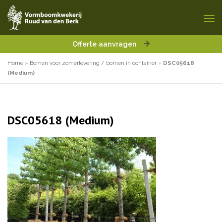
Offerte aanvragen
Home
»
Bomen voor zomerlevering / bomen in container
»
DSC05618
(Medium)
DSC05618 (Medium)