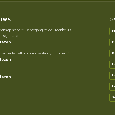
EUWS
O
t ons op stand 21 De toegang tot de Groenbeurs
B
is gratis. 📅 […]
 lezen
D
 van harte welkom op onze stand, nummer 11.
K
 lezen
L
L
 lezen
L
S