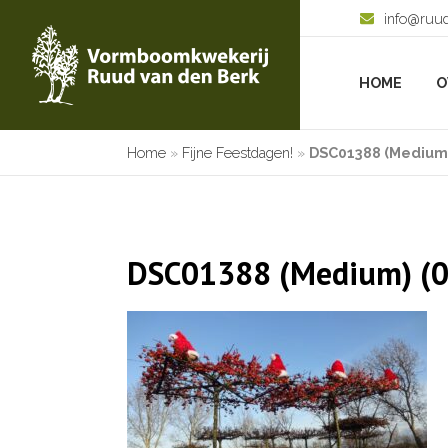
info@ruu
HOME
O
Home
»
Fijne Feestdagen!
»
DSC01388 (Medium)
DSC01388 (Medium) (0