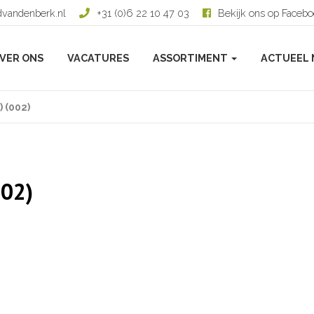
dvandenberk.nl
+31 (0)6 22 10 47 03
Bekijk ons op Faceb
VER ONS
VACATURES
ASSORTIMENT
ACTUEEL 
 (002)
02)