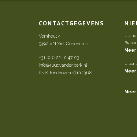
CONTACTGEGEVENS
NI
Vernhout 4
U vind
Brabant 
5492 VN Sint Oedenrode
Meer
+31 (0)6 22 10 47 03
U bent
info@ruudvandenberk.nl
Meer
K.v.K. Eindhoven 17102368
Meer