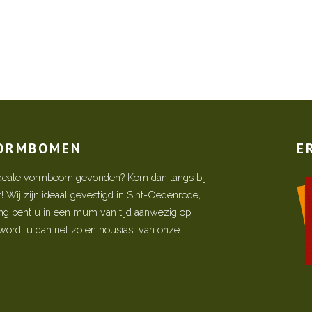
VORMBOMEN
E
w ideale vormboom gevonden? Kom dan langs bij
Wij zijn ideaal gevestigd in Sint-Oedenrode,
ing bent u in een mum van tijd aanwezig op
ordt u dan net zo enthousiast van onze