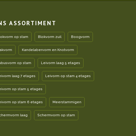
NS ASSORTIMENT
lokvorm op stam
Blokvorm zuil
Boogvorm
akvorm
Kandelabervorm en Knotvorm
ubusvorm op stam
Leivorm laag 5 etages
eivorm laag 7 etages
Leivorm op stam 4 etages
eivorm op stam 5 etages
eivorm op stam 6 etages
Meerstammigen
chermvorm laag
Schermvorm op stam