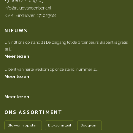
+31 (0)6 22 10 47 03
info@ruudvandenberk.nl
K.v.K. Eindhoven 17102368
NIEUWS
U vindt ons op stand 21 De toegang tot de Groenbeurs Brabant is gratis.
📅 […]
Meer lezen
U bent van harte welkom op onze stand, nummer 11.
Meer lezen
Meer lezen
ONS ASSORTIMENT
Blokvorm op stam
Blokvorm zuil
Boogvorm