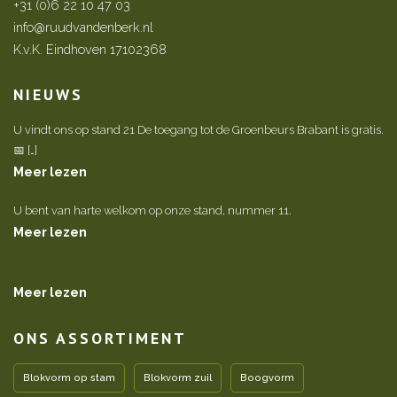
+31 (0)6 22 10 47 03
info@ruudvandenberk.nl
K.v.K. Eindhoven 17102368
NIEUWS
U vindt ons op stand 21 De toegang tot de Groenbeurs Brabant is gratis.
📅 […]
Meer lezen
U bent van harte welkom op onze stand, nummer 11.
Meer lezen
Meer lezen
ONS ASSORTIMENT
Blokvorm op stam
Blokvorm zuil
Boogvorm