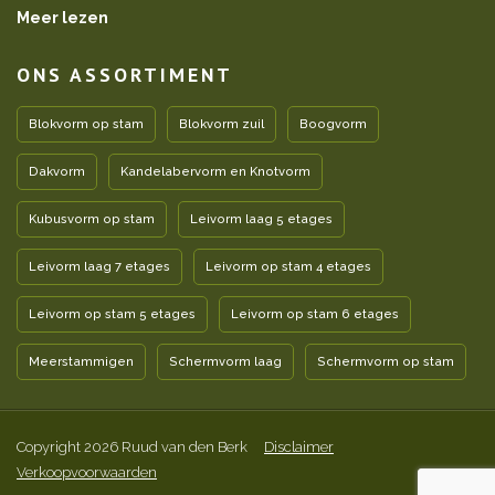
Meer lezen
ONS ASSORTIMENT
Blokvorm op stam
Blokvorm zuil
Boogvorm
Dakvorm
Kandelabervorm en Knotvorm
Kubusvorm op stam
Leivorm laag 5 etages
Leivorm laag 7 etages
Leivorm op stam 4 etages
Leivorm op stam 5 etages
Leivorm op stam 6 etages
Meerstammigen
Schermvorm laag
Schermvorm op stam
Copyright 2026 Ruud van den Berk
Disclaimer
Verkoopvoorwaarden