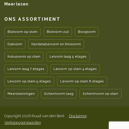
Meer lezen
ONS ASSORTIMENT
Blokvorm op stam
Blokvorm zuil
Boogvorm
Dakvorm
Kandelabervorm en Knotvorm
Kubusvorm op stam
Leivorm laag 5 etages
Leivorm laag 7 etages
Leivorm op stam 4 etages
Leivorm op stam 5 etages
Leivorm op stam 6 etages
Meerstammigen
Schermvorm laag
Schermvorm op stam
Copyright 2026 Ruud van den Berk
Disclaimer
Verkoopvoorwaarden