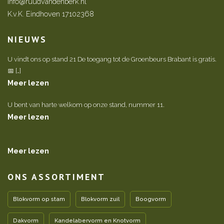
info@ruudvandenberk.nl
K.v.K. Eindhoven 17102368
NIEUWS
U vindt ons op stand 21 De toegang tot de Groenbeurs Brabant is gratis.
📅 […]
Meer lezen
U bent van harte welkom op onze stand, nummer 11.
Meer lezen
Meer lezen
ONS ASSORTIMENT
Blokvorm op stam
Blokvorm zuil
Boogvorm
Dakvorm
Kandelabervorm en Knotvorm