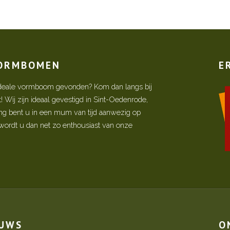
VORMBOMEN
E
w ideale vormboom gevonden? Kom dan langs bij
Wij zijn ideaal gevestigd in Sint-Oedenrode,
ing bent u in een mum van tijd aanwezig op
ordt u dan net zo enthousiast van onze
EUWS
O