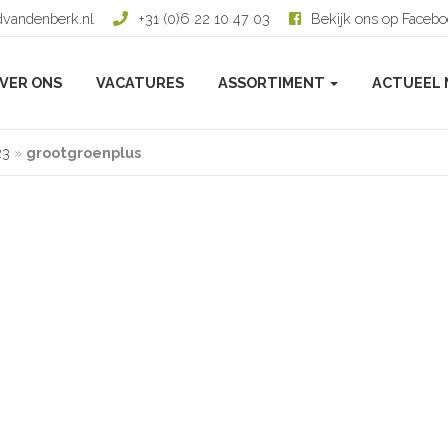
dvandenberk.nl
+31 (0)6 22 10 47 03
Bekijk ons op Faceb
VER ONS
VACATURES
ASSORTIMENT
ACTUEEL 
23
»
grootgroenplus