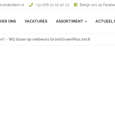
dvandenberk.nl
+31 (0)6 22 10 47 03
Bekijk ons op Faceb
VER ONS
VACATURES
ASSORTIMENT
ACTUEEL 
ert
»
Wij staan op vakbeurs GrootGroenPlus 2018