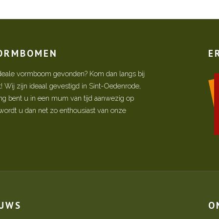
VORMBOMEN
E
w ideale vormboom gevonden? Kom dan langs bij
Wij zijn ideaal gevestigd in Sint-Oedenrode,
ing bent u in een mum van tijd aanwezig op
ordt u dan net zo enthousiast van onze
EUWS
O