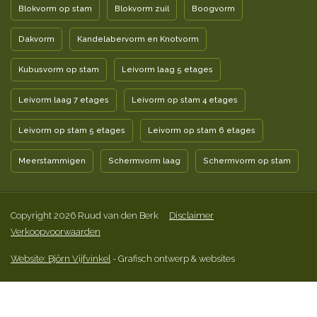
Blokvorm op stam
Blokvorm zuil
Boogvorm
Dakvorm
Kandelabervorm en Knotvorm
Kubusvorm op stam
Leivorm laag 5 etages
Leivorm laag 7 etages
Leivorm op stam 4 etages
Leivorm op stam 5 etages
Leivorm op stam 6 etages
Meerstammigen
Schermvorm laag
Schermvorm op stam
Copyright 2026 Ruud van den Berk
Disclaimer
Verkoopvoorwaarden
Website: Björn Vijfvinkel
- Grafisch ontwerp & websites