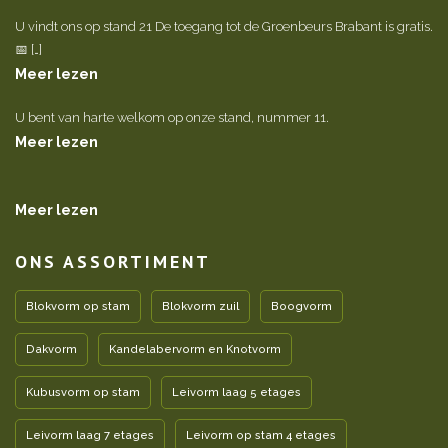
U vindt ons op stand 21 De toegang tot de Groenbeurs Brabant is gratis.
📅 […]
Meer lezen
U bent van harte welkom op onze stand, nummer 11.
Meer lezen
Meer lezen
ONS ASSORTIMENT
Blokvorm op stam
Blokvorm zuil
Boogvorm
Dakvorm
Kandelabervorm en Knotvorm
Kubusvorm op stam
Leivorm laag 5 etages
Leivorm laag 7 etages
Leivorm op stam 4 etages