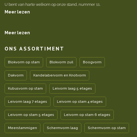
U bent van harte welkom op onze stand, nummer 11.
Meer lezen
Meer lezen
ONS ASSORTIMENT
Blokvorm op stam
Blokvorm zuil
Boogvorm
Dakvorm
Kandelabervorm en Knotvorm
Kubusvorm op stam
Leivorm laag 5 etages
Leivorm laag 7 etages
Leivorm op stam 4 etages
Leivorm op stam 5 etages
Leivorm op stam 6 etages
Meerstammigen
Schermvorm laag
Schermvorm op stam