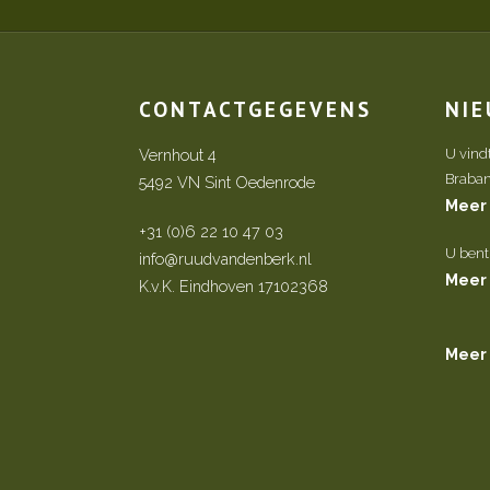
CONTACTGEGEVENS
NI
Vernhout 4
U vind
Brabant 
5492 VN Sint Oedenrode
Meer
+31 (0)6 22 10 47 03
U bent
info@ruudvandenberk.nl
Meer
K.v.K. Eindhoven 17102368
Meer