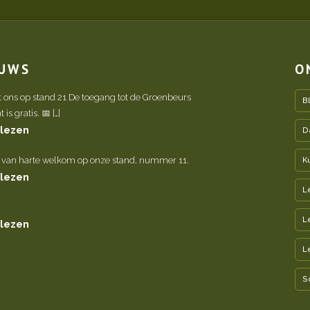
EUWS
O
t ons op stand 21 De toegang tot de Groenbeurs
B
is gratis. 📅 […]
 lezen
D
 van harte welkom op onze stand, nummer 11.
K
 lezen
L
L
 lezen
L
S