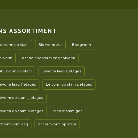
NS ASSORTIMENT
lokvorm op stam
Blokvorm zuil
Boogvorm
akvorm
Kandelabervorm en Knotvorm
ubusvorm op stam
Leivorm laag 5 etages
eivorm laag 7 etages
Leivorm op stam 4 etages
eivorm op stam 5 etages
eivorm op stam 6 etages
Meerstammigen
chermvorm laag
Schermvorm op stam