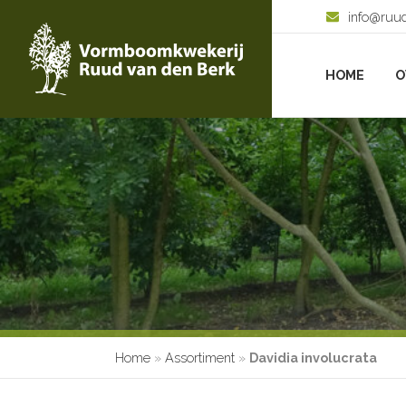
info@ruu
HOME
O
Home
»
Assortiment
»
Davidia involucrata