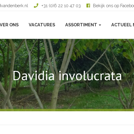
dvandenberk.nl
+31 (0)6 22 10 47 03
Bekijk ons op Faceb
VER ONS
VACATURES
ASSORTIMENT
ACTUEEL 
Davidia involucrata