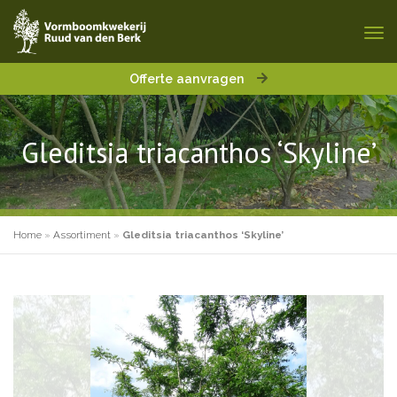
Offerte aanvragen
Gleditsia triacanthos ‘Skyline’
Home
»
Assortiment
»
Gleditsia triacanthos ‘Skyline’