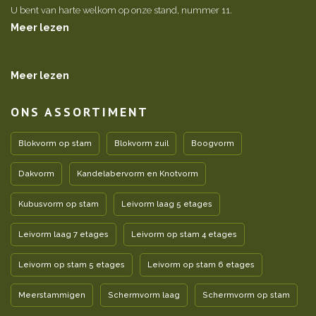
U bent van harte welkom op onze stand, nummer 11.
Meer lezen
Meer lezen
ONS ASSORTIMENT
Blokvorm op stam
Blokvorm zuil
Boogvorm
Dakvorm
Kandelabervorm en Knotvorm
Kubusvorm op stam
Leivorm laag 5 etages
Leivorm laag 7 etages
Leivorm op stam 4 etages
Leivorm op stam 5 etages
Leivorm op stam 6 etages
Meerstammigen
Schermvorm laag
Schermvorm op stam