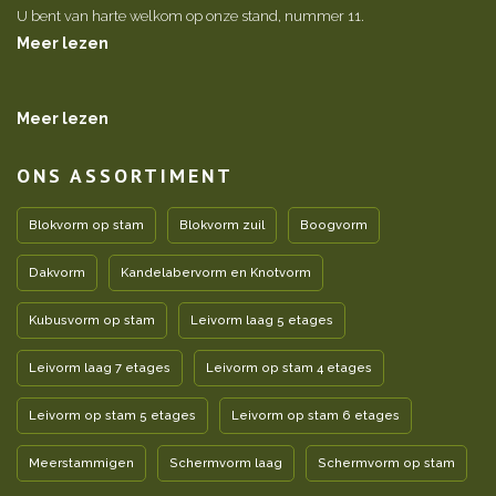
U bent van harte welkom op onze stand, nummer 11.
Meer lezen
Meer lezen
ONS ASSORTIMENT
Blokvorm op stam
Blokvorm zuil
Boogvorm
Dakvorm
Kandelabervorm en Knotvorm
Kubusvorm op stam
Leivorm laag 5 etages
Leivorm laag 7 etages
Leivorm op stam 4 etages
Leivorm op stam 5 etages
Leivorm op stam 6 etages
Meerstammigen
Schermvorm laag
Schermvorm op stam