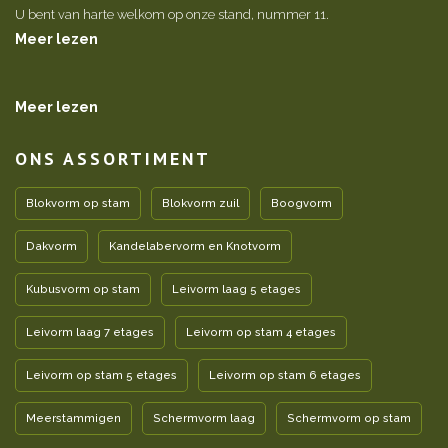
U bent van harte welkom op onze stand, nummer 11.
Meer lezen
Meer lezen
ONS ASSORTIMENT
Blokvorm op stam
Blokvorm zuil
Boogvorm
Dakvorm
Kandelabervorm en Knotvorm
Kubusvorm op stam
Leivorm laag 5 etages
Leivorm laag 7 etages
Leivorm op stam 4 etages
Leivorm op stam 5 etages
Leivorm op stam 6 etages
Meerstammigen
Schermvorm laag
Schermvorm op stam