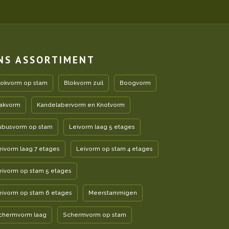
NS ASSORTIMENT
lokvorm op stam
Blokvorm zuil
Boogvorm
akvorm
Kandelabervorm en Knotvorm
ubusvorm op stam
Leivorm laag 5 etages
eivorm laag 7 etages
Leivorm op stam 4 etages
eivorm op stam 5 etages
eivorm op stam 6 etages
Meerstammigen
chermvorm laag
Schermvorm op stam