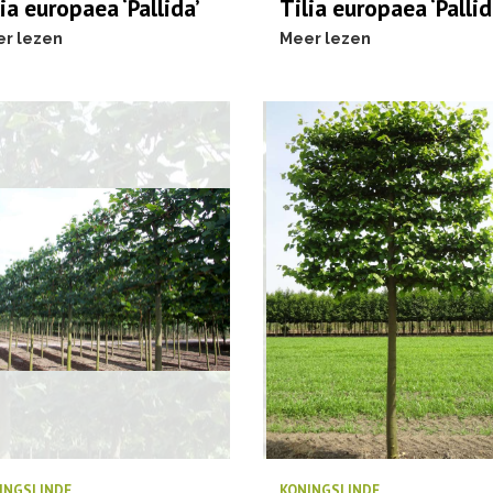
ia europaea ‘Pallida’
Tilia europaea ‘Pallid
r lezen
Meer lezen
INGSLINDE
KONINGSLINDE