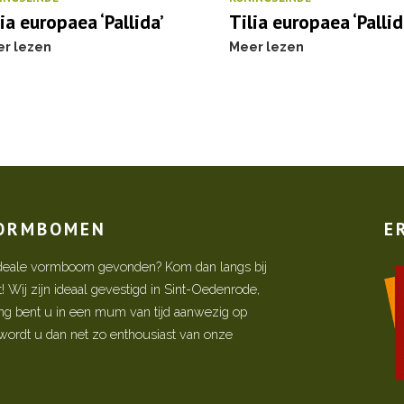
ia europaea ‘Pallida’
Tilia europaea ‘Pallid
r lezen
Meer lezen
VORMBOMEN
E
w ideale vormboom gevonden? Kom dan langs bij
Wij zijn ideaal gevestigd in Sint-Oedenrode,
ing bent u in een mum van tijd aanwezig op
ordt u dan net zo enthousiast van onze