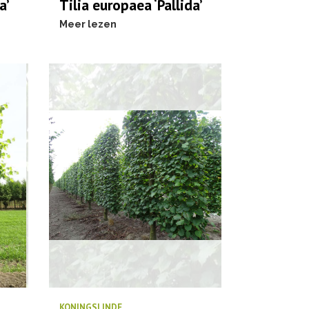
a’
Tilia europaea ‘Pallida’
Meer lezen
KONINGSLINDE