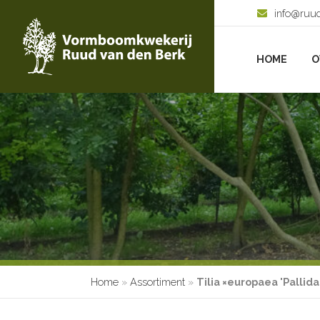
info@ruu
HOME
O
Home
»
Assortiment
»
Tilia ×europaea 'Pallida