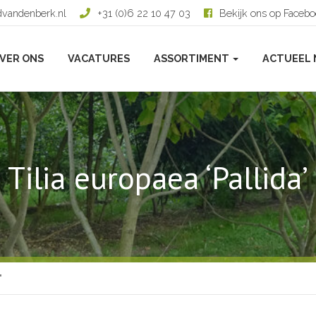
dvandenberk.nl
+31 (0)6 22 10 47 03
Bekijk ons op Faceb
VER ONS
VACATURES
ASSORTIMENT
ACTUEEL 
Tilia europaea ‘Pallida’
'