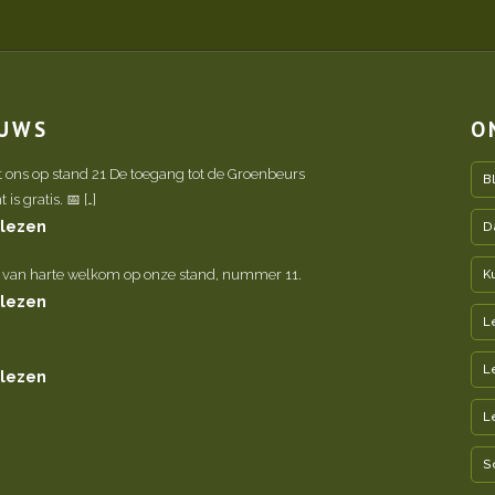
EUWS
O
t ons op stand 21 De toegang tot de Groenbeurs
B
is gratis. 📅 […]
 lezen
D
 van harte welkom op onze stand, nummer 11.
K
 lezen
L
L
 lezen
L
S