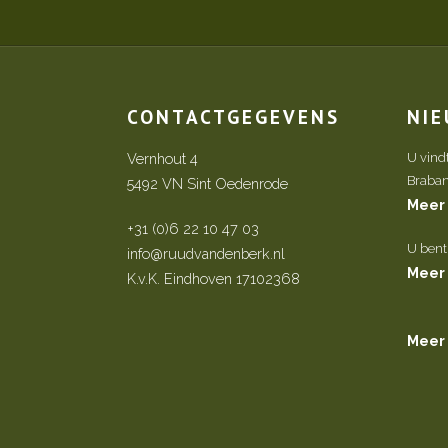
CONTACTGEGEVENS
NI
Vernhout 4
U vind
Brabant 
5492 VN Sint Oedenrode
Meer
+31 (0)6 22 10 47 03
U bent
info@ruudvandenberk.nl
Meer
K.v.K. Eindhoven 17102368
Meer