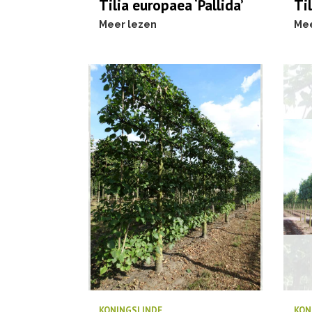
Tilia europaea ‘Pallida’
Til
Meer lezen
Mee
KONINGSLINDE
KON