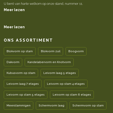
U bent van harte welkom op onze stand, nummer 11.
Meer lezen
Meer lezen
ONS ASSORTIMENT
Blokvorm op stam
Blokvorm zuil
Boogvorm
Dakvorm
Kandelabervorm en Knotvorm
Kubusvorm op stam
Leivorm laag 5 etages
Leivorm laag 7 etages
Leivorm op stam 4 etages
Leivorm op stam 5 etages
Leivorm op stam 6 etages
Meerstammigen
Schermvorm laag
Schermvorm op stam