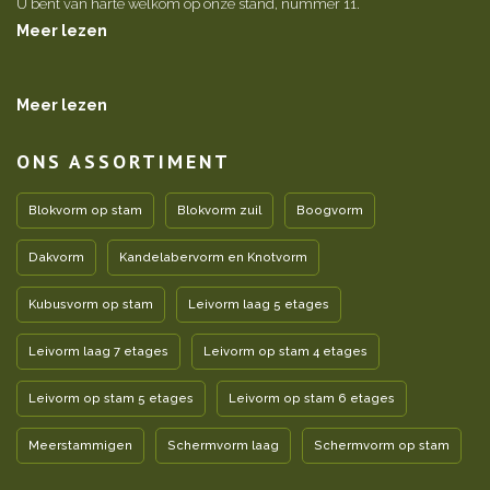
U bent van harte welkom op onze stand, nummer 11.
Meer lezen
Meer lezen
ONS ASSORTIMENT
Blokvorm op stam
Blokvorm zuil
Boogvorm
Dakvorm
Kandelabervorm en Knotvorm
Kubusvorm op stam
Leivorm laag 5 etages
Leivorm laag 7 etages
Leivorm op stam 4 etages
Leivorm op stam 5 etages
Leivorm op stam 6 etages
Meerstammigen
Schermvorm laag
Schermvorm op stam