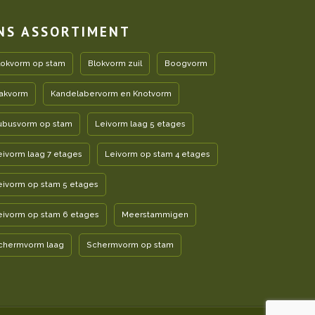
NS ASSORTIMENT
lokvorm op stam
Blokvorm zuil
Boogvorm
akvorm
Kandelabervorm en Knotvorm
ubusvorm op stam
Leivorm laag 5 etages
eivorm laag 7 etages
Leivorm op stam 4 etages
eivorm op stam 5 etages
eivorm op stam 6 etages
Meerstammigen
chermvorm laag
Schermvorm op stam