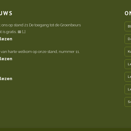
EUWS
O
t ons op stand 21 De toegang tot de Groenbeurs
B
is gratis. 📅 […]
 lezen
D
 van harte welkom op onze stand, nummer 11.
K
 lezen
L
L
 lezen
L
S