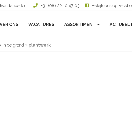
dvandenberk.nl
+31 (0)6 22 10 47 03
Bekijk ons op Faceb
VER ONS
VACATURES
ASSORTIMENT
ACTUEEL 
k in de grond
»
plantwerk