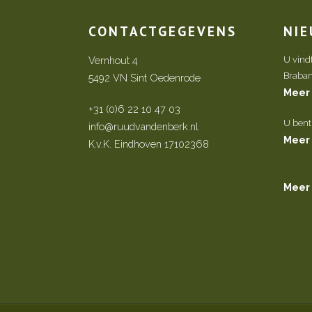
CONTACTGEGEVENS
NI
Vernhout 4
U vind
Brabant 
5492 VN Sint Oedenrode
Meer
+31 (0)6 22 10 47 03
U bent
info@ruudvandenberk.nl
Meer
K.v.K. Eindhoven 17102368
Meer