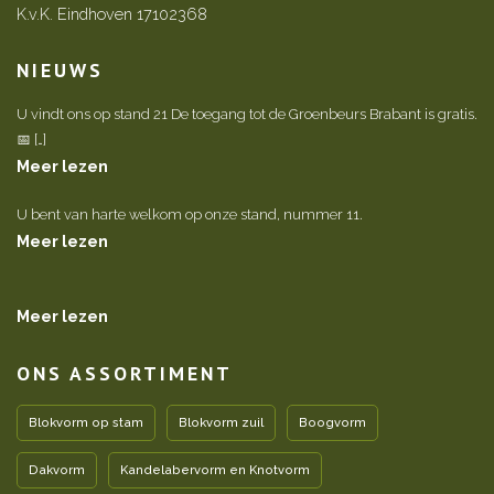
K.v.K. Eindhoven 17102368
NIEUWS
U vindt ons op stand 21 De toegang tot de Groenbeurs Brabant is gratis.
📅 […]
Meer lezen
U bent van harte welkom op onze stand, nummer 11.
Meer lezen
Meer lezen
ONS ASSORTIMENT
Blokvorm op stam
Blokvorm zuil
Boogvorm
Dakvorm
Kandelabervorm en Knotvorm