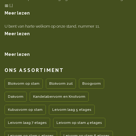
📅 […]
Meer lezen
U bent van harte welkom op onze stand, nummer 11.
Meer lezen
Meer lezen
ONS ASSORTIMENT
Blokvorm op stam
Blokvorm zuil
Boogvorm
Dakvorm
Kandelabervorm en Knotvorm
Kubusvorm op stam
Leivorm laag 5 etages
Leivorm laag 7 etages
Leivorm op stam 4 etages
Leivorm op stam 5 etages
Leivorm op stam 6 etages