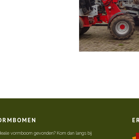
VORMBOMEN
E
w ideale vormboom gevonden? Kom dan langs bij