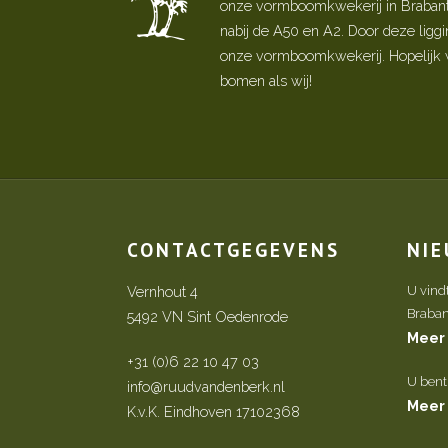
onze vormboomkwekerij in Brabant! 
nabij de A50 en A2. Door deze ligg
onze vormboomkwekerij. Hopelijk w
bomen als wij!
CONTACTGEGEVENS
NI
Vernhout 4
U vind
Brabant 
5492 VN Sint Oedenrode
Meer
+31 (0)6 22 10 47 03
U bent
info@ruudvandenberk.nl
Meer
K.v.K. Eindhoven 17102368