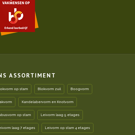
NS ASSORTIMENT
lokvorm op stam
Blokvorm zuil
Boogvorm
akvorm
Kandelabervorm en Knotvorm
ubusvorm op stam
Leivorm laag 5 etages
eivorm laag 7 etages
Leivorm op stam 4 etages