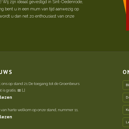
Wij zijn ideaal gevestigd in Sint-Oedenrode,
ing bent u in een mum van tijd aanwezig op
ordt u dan net zo enthousiast van onze
EUWS
O
t ons op stand 21 De toegang tot de Groenbeurs
B
is gratis. 📅 […]
 lezen
D
 van harte welkom op onze stand, nummer 11.
K
 lezen
L