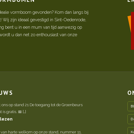
w ideale vormboom gevonden? Kom dan langs bij
Wij zijn ideaal gevestigd in Sint-Oedenrode,
ing bent u in een mum van tijd aanwezig op
ordt u dan net zo enthousiast van onze
EUWS
O
t ons op stand 21 De toegang tot de Groenbeurs
B
is gratis. 📅 […]
 lezen
D
 van harte welkom op onze stand, nummer 11.
K