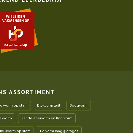
NS ASSORTIMENT
lokvorm op stam
Blokvorm zuil
Boogvorm
akvorm
Kandelabervorm en Knotvorm
ubusvorm op stam
Leivorm laag 5 etages