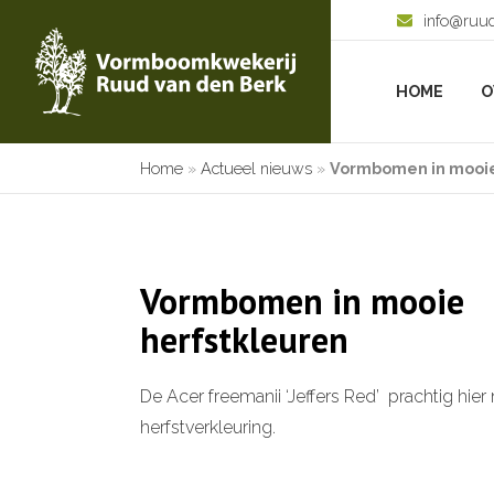
info@ruu
HOME
O
Home
»
Actueel nieuws
»
Vormbomen in mooie
Vormbomen in mooie
herfstkleuren
De Acer freemanii ‘Jeffers Red’ prachtig hie
herfstverkleuring.