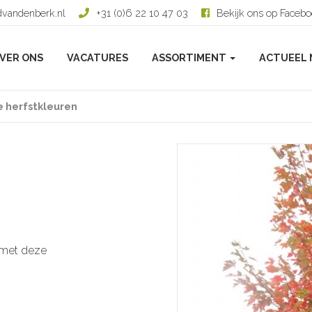
dvandenberk.nl
+31 (0)6 22 10 47 03
Bekijk ons op Faceb
VER ONS
VACATURES
ASSORTIMENT
ACTUEEL 
 herfstkleuren
r met deze