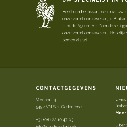
Heeft u in het assortiment niet u
onze vormboomkwekerij in Brabant! 
nabij de A50 en A2. Door deze ligg
onze vormboomkwekerij. Hopelijk w
bomen als wij!
CONTACTGEGEVENS
NI
Vernhout 4
U vind
Brabant 
5492 VN Sint Oedenrode
Meer
+31 (0)6 22 10 47 03
U bent
info@ruudvandenberk.nl