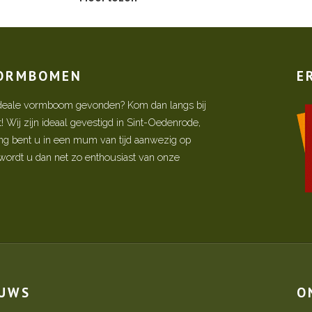
VORMBOMEN
E
w ideale vormboom gevonden? Kom dan langs bij
Wij zijn ideaal gevestigd in Sint-Oedenrode,
ing bent u in een mum van tijd aanwezig op
ordt u dan net zo enthousiast van onze
EUWS
O