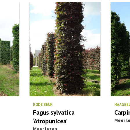
RODE BEUK
HAAGBE
Fagus sylvatica
Carpi
‘Atropunicea’
Meer l
Meer lezen