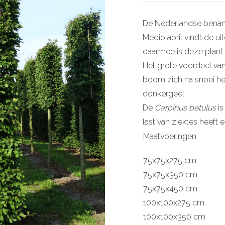
De Nederlandse benam
Medio april vindt de ui
daarmee is deze plant
Het grote voordeel v
boom zich na snoei her
donkergeel.
De
Carpinus betulus
is
last van ziektes heeft
Maatvoeringen:
75x75x275 cm
75x75x350 cm
75x75x450 cm
100x100x275 cm
100x100x350 cm