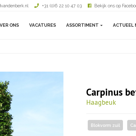
dvandenberk.nl
+31 (0)6 22 10 47 03
Bekijk ons op Faceb
VER ONS
VACATURES
ASSORTIMENT
ACTUEEL 
Carpinus be
Haagbeuk
Blokvorm zuil
Ca