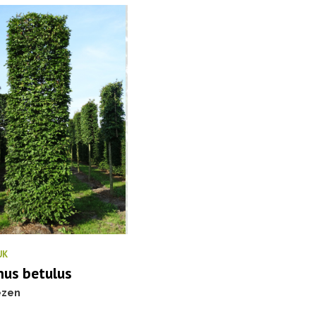
UK
nus betulus
ezen