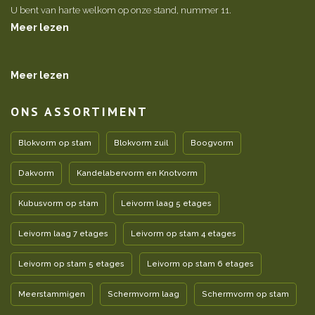
U bent van harte welkom op onze stand, nummer 11.
Meer lezen
Meer lezen
ONS ASSORTIMENT
Blokvorm op stam
Blokvorm zuil
Boogvorm
Dakvorm
Kandelabervorm en Knotvorm
Kubusvorm op stam
Leivorm laag 5 etages
Leivorm laag 7 etages
Leivorm op stam 4 etages
Leivorm op stam 5 etages
Leivorm op stam 6 etages
Meerstammigen
Schermvorm laag
Schermvorm op stam