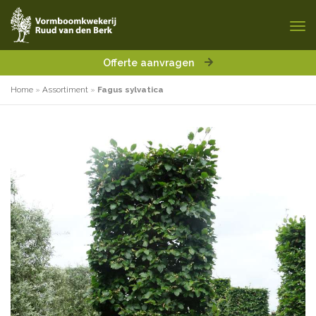
Offerte aanvragen
Home
»
Assortiment
»
Fagus sylvatica