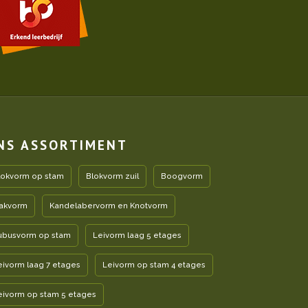
NS ASSORTIMENT
lokvorm op stam
Blokvorm zuil
Boogvorm
akvorm
Kandelabervorm en Knotvorm
ubusvorm op stam
Leivorm laag 5 etages
eivorm laag 7 etages
Leivorm op stam 4 etages
eivorm op stam 5 etages