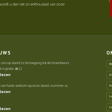
ordt u dan net zo enthousiast van onze
EUWS
O
t ons op stand 21 De toegang tot de Groenbeurs
B
is gratis. 📅 […]
 lezen
D
 van harte welkom op onze stand, nummer 11.
K
 lezen
L
L
 lezen