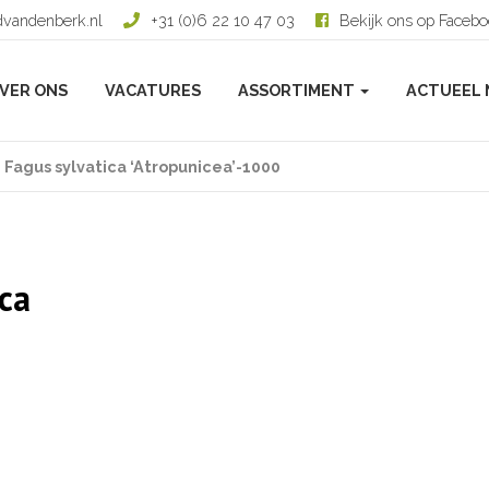
dvandenberk.nl
+31 (0)6 22 10 47 03
Bekijk ons op Faceb
VER ONS
VACATURES
ASSORTIMENT
ACTUEEL 
 Fagus sylvatica ‘Atropunicea’-1000
ca