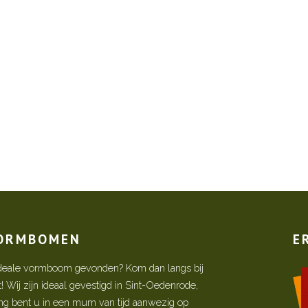
VORMBOMEN
E
w ideale vormboom gevonden? Kom dan langs bij
Wij zijn ideaal gevestigd in Sint-Oedenrode,
ing bent u in een mum van tijd aanwezig op