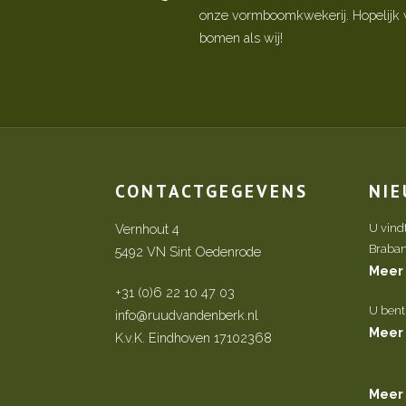
onze vormboomkwekerij. Hopelijk w
bomen als wij!
CONTACTGEGEVENS
NI
Vernhout 4
U vind
Brabant 
5492 VN Sint Oedenrode
Meer
+31 (0)6 22 10 47 03
U bent
info@ruudvandenberk.nl
Meer
K.v.K. Eindhoven 17102368
Meer