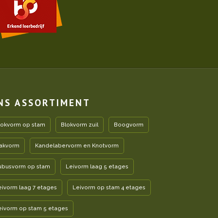
NS ASSORTIMENT
lokvorm op stam
Blokvorm zuil
Boogvorm
akvorm
Kandelabervorm en Knotvorm
ubusvorm op stam
Leivorm laag 5 etages
eivorm laag 7 etages
Leivorm op stam 4 etages
eivorm op stam 5 etages