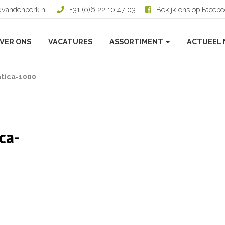
dvandenberk.nl
+31 (0)6 22 10 47 03
Bekijk ons op Faceb
VER ONS
VACATURES
ASSORTIMENT
ACTUEEL 
atica-1000
ca-