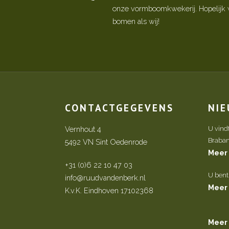
onze vormboomkwekerij. Hopelijk w
bomen als wij!
CONTACTGEGEVENS
NI
Vernhout 4
U vind
Brabant 
5492 VN Sint Oedenrode
Meer
+31 (0)6 22 10 47 03
U bent
info@ruudvandenberk.nl
Meer
K.v.K. Eindhoven 17102368
Meer