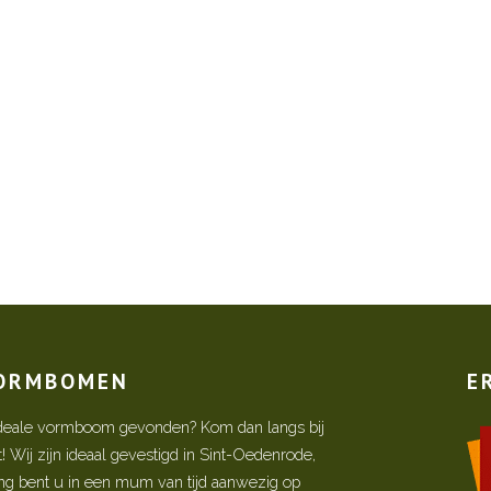
VORMBOMEN
E
w ideale vormboom gevonden? Kom dan langs bij
Wij zijn ideaal gevestigd in Sint-Oedenrode,
ing bent u in een mum van tijd aanwezig op