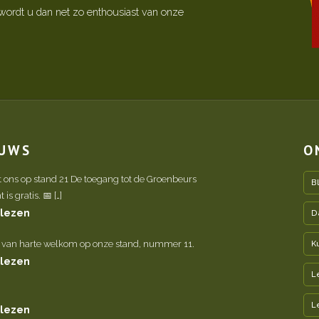
ordt u dan net zo enthousiast van onze
EUWS
O
t ons op stand 21 De toegang tot de Groenbeurs
B
is gratis. 📅 […]
 lezen
D
 van harte welkom op onze stand, nummer 11.
K
 lezen
L
L
 lezen