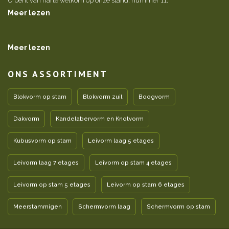
U bent van harte welkom op onze stand, nummer 11.
Meer lezen
Meer lezen
ONS ASSORTIMENT
Blokvorm op stam
Blokvorm zuil
Boogvorm
Dakvorm
Kandelabervorm en Knotvorm
Kubusvorm op stam
Leivorm laag 5 etages
Leivorm laag 7 etages
Leivorm op stam 4 etages
Leivorm op stam 5 etages
Leivorm op stam 6 etages
Meerstammigen
Schermvorm laag
Schermvorm op stam