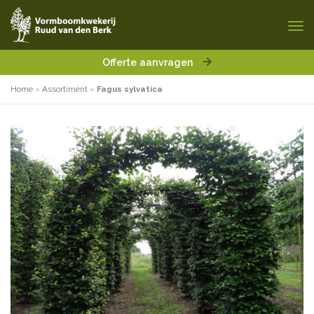
Offerte aanvragen
Home
»
Assortiment
»
Fagus sylvatica