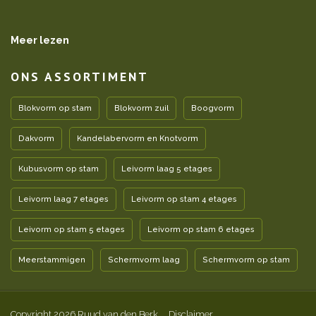
Meer lezen
ONS ASSORTIMENT
Blokvorm op stam
Blokvorm zuil
Boogvorm
Dakvorm
Kandelabervorm en Knotvorm
Kubusvorm op stam
Leivorm laag 5 etages
Leivorm laag 7 etages
Leivorm op stam 4 etages
Leivorm op stam 5 etages
Leivorm op stam 6 etages
Meerstammigen
Schermvorm laag
Schermvorm op stam
Copyright 2026 Ruud van den Berk
Disclaimer