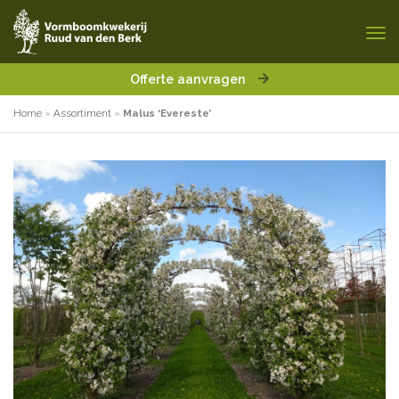
Offerte aanvragen
Home
»
Assortiment
»
Malus ‘Evereste’