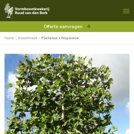
Offerte aanvragen
Home
»
Assortiment
»
Platanus x hispanica