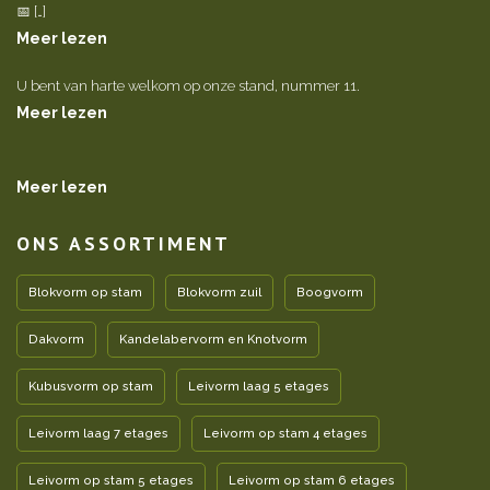
📅 […]
Meer lezen
U bent van harte welkom op onze stand, nummer 11.
Meer lezen
Meer lezen
ONS ASSORTIMENT
Blokvorm op stam
Blokvorm zuil
Boogvorm
Dakvorm
Kandelabervorm en Knotvorm
Kubusvorm op stam
Leivorm laag 5 etages
Leivorm laag 7 etages
Leivorm op stam 4 etages
Leivorm op stam 5 etages
Leivorm op stam 6 etages