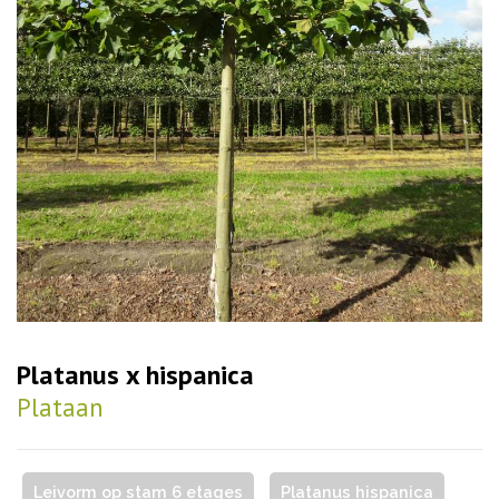
Platanus x hispanica
Plataan
Leivorm op stam 6 etages
Platanus hispanica