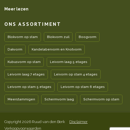
Meer lezen
ONS ASSORTIMENT
Blokvorm op stam
Blokvorm zuil
Boogvorm
Dakvorm
Kandelabervorm en Knotvorm
Kubusvorm op stam
Leivorm laag 5 etages
Leivorm laag 7 etages
Leivorm op stam 4 etages
Leivorm op stam 5 etages
Leivorm op stam 6 etages
Meerstammigen
Schermvorm laag
Schermvorm op stam
Copyright 2026 Ruud van den Berk
Disclaimer
Verkoopvoorwaarden