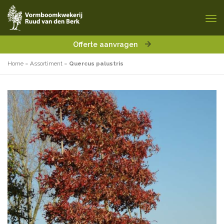
Offerte aanvragen
Home
»
Assortiment
»
Quercus palustris