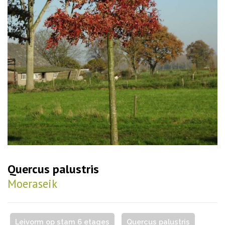
Quercus palustris
Moeraseik
Leivorm op stam 6 etages
Quercus palustris