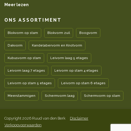
Meer lezen
ONS ASSORTIMENT
Blokvorm op stam
Blokvorm zuil
Boogvorm
Dakvorm
Kandelabervorm en Knotvorm
Kubusvorm op stam
Leivorm laag 5 etages
Leivorm laag 7 etages
Leivorm op stam 4 etages
Leivorm op stam 5 etages
Leivorm op stam 6 etages
Meerstammigen
Schermvorm laag
Schermvorm op stam
Copyright 2026 Ruud van den Berk
Disclaimer
Verkoopvoorwaarden