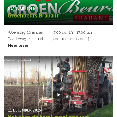
5 JANUARI 2016
Groenbeurs Brabant
Woensdag 20 januari 7.00 uur t/m 17.00 uur
Donderdag 21 januari 7.00 uur t-m 17.00 […]
Meer lezen
11 DECEMBER 2015
Net voor de kerst mooi nog wat