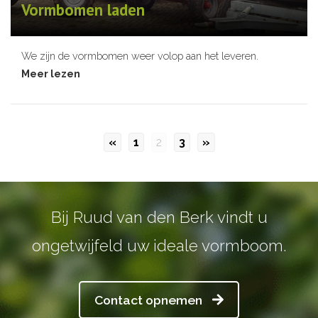
Vormbomen laden
We zijn de vormbomen weer volop aan het leveren.
Meer lezen
«
1
2
3
»
Bij Ruud van den Berk vindt u
ongetwijfeld uw ideale vormboom.
Contact opnemen