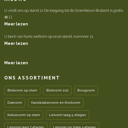
U vindt ons op stand 21 De toegang tot de Groenbeurs Brabant is gratis.
📅 […]
Meer lezen
U bent van harte welkom op onze stand, nummer 11.
Meer lezen
Meer lezen
ONS ASSORTIMENT
Blokvorm op stam
Blokvorm zuil
Boogvorm
Dakvorm
Kandelabervorm en Knotvorm
Kubusvorm op stam
Leivorm laag 5 etages
Leivorm laag 7 etages
Leivorm op stam 4 etages