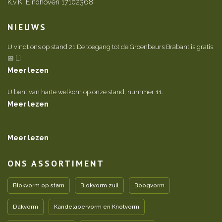
K.v.K. Eindhoven 17102368
NIEUWS
U vindt ons op stand 21 De toegang tot de Groenbeurs Brabant is gratis.
📅 […]
Meer lezen
U bent van harte welkom op onze stand, nummer 11.
Meer lezen
Meer lezen
ONS ASSORTIMENT
Blokvorm op stam
Blokvorm zuil
Boogvorm
Dakvorm
Kandelabervorm en Knotvorm