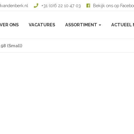
dvandenberk.nl
+31 (0)6 22 10 47 03
Bekijk ons op Faceb
VER ONS
VACATURES
ASSORTIMENT
ACTUEEL 
98 (Small)