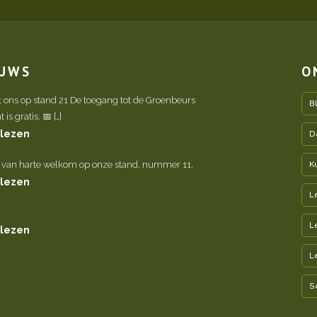
EUWS
O
t ons op stand 21 De toegang tot de Groenbeurs
B
is gratis. 📅 […]
 lezen
D
 van harte welkom op onze stand, nummer 11.
K
 lezen
L
L
 lezen
L
S