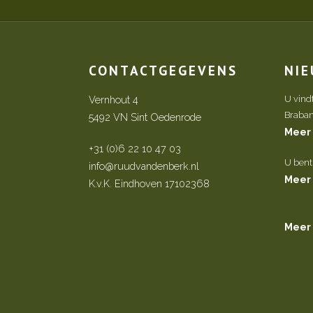
CONTACTGEGEVENS
NI
Vernhout 4
U vind
Brabant 
5492 VN Sint Oedenrode
Meer
+31 (0)6 22 10 47 03
U bent
info@ruudvandenberk.nl
Meer
K.v.K. Eindhoven 17102368
Meer