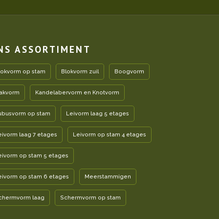
NS ASSORTIMENT
lokvorm op stam
Blokvorm zuil
Boogvorm
akvorm
Kandelabervorm en Knotvorm
ubusvorm op stam
Leivorm laag 5 etages
eivorm laag 7 etages
Leivorm op stam 4 etages
eivorm op stam 5 etages
eivorm op stam 6 etages
Meerstammigen
chermvorm laag
Schermvorm op stam