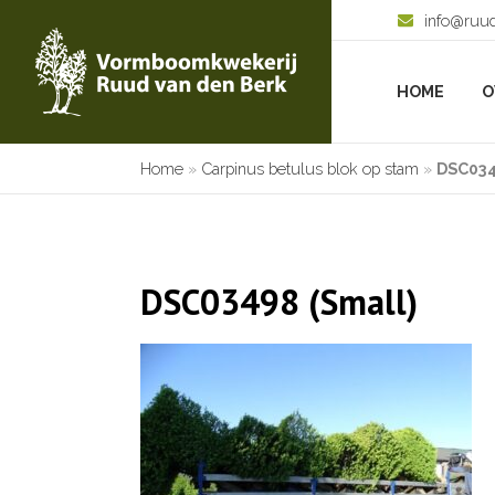
info@ruu
HOME
O
Home
»
Carpinus betulus blok op stam
»
DSC034
DSC03498 (Small)