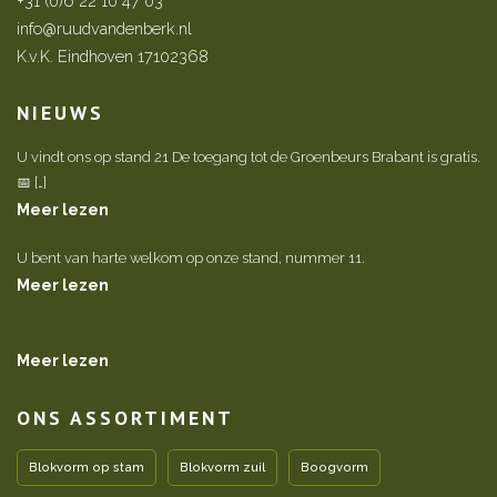
+31 (0)6 22 10 47 03
info@ruudvandenberk.nl
K.v.K. Eindhoven 17102368
NIEUWS
U vindt ons op stand 21 De toegang tot de Groenbeurs Brabant is gratis.
📅 […]
Meer lezen
U bent van harte welkom op onze stand, nummer 11.
Meer lezen
Meer lezen
ONS ASSORTIMENT
Blokvorm op stam
Blokvorm zuil
Boogvorm