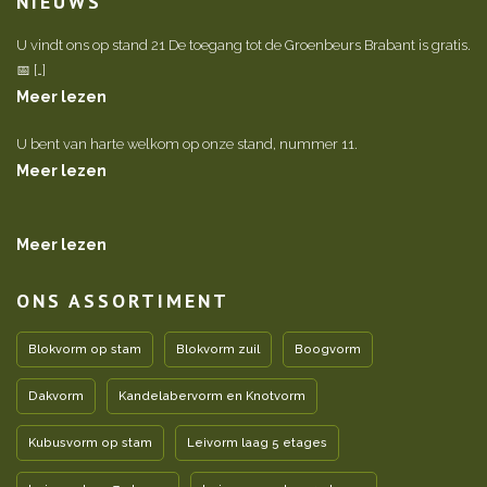
NIEUWS
U vindt ons op stand 21 De toegang tot de Groenbeurs Brabant is gratis.
📅 […]
Meer lezen
U bent van harte welkom op onze stand, nummer 11.
Meer lezen
Meer lezen
ONS ASSORTIMENT
Blokvorm op stam
Blokvorm zuil
Boogvorm
Dakvorm
Kandelabervorm en Knotvorm
Kubusvorm op stam
Leivorm laag 5 etages