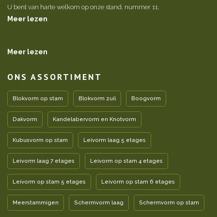
U bent van harte welkom op onze stand, nummer 11.
Meer lezen
Meer lezen
ONS ASSORTIMENT
Blokvorm op stam
Blokvorm zuil
Boogvorm
Dakvorm
Kandelabervorm en Knotvorm
Kubusvorm op stam
Leivorm laag 5 etages
Leivorm laag 7 etages
Leivorm op stam 4 etages
Leivorm op stam 5 etages
Leivorm op stam 6 etages
Meerstammigen
Schermvorm laag
Schermvorm op stam