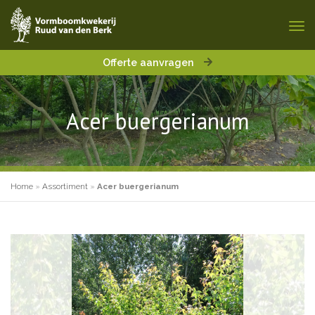
Offerte aanvragen
Acer buergerianum
Home
»
Assortiment
»
Acer buergerianum