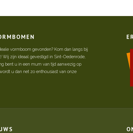
VORMBOMEN
E
w ideale vormboom gevonden? Kom dan langs bij
Wij zijn ideaal gevestigd in Sint-Oedenrode,
ing bent u in een mum van tijd aanwezig op
ordt u dan net zo enthousiast van onze
EUWS
O