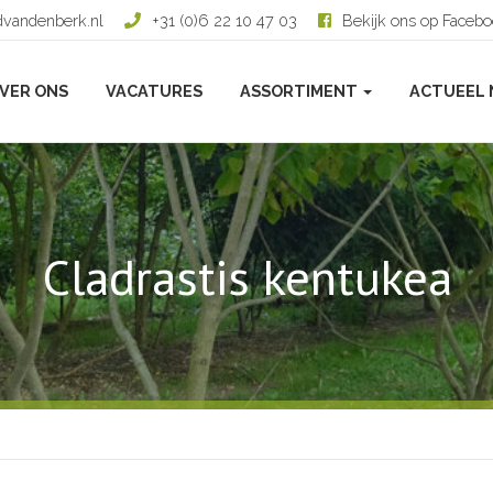
dvandenberk.nl
+31 (0)6 22 10 47 03
Bekijk ons op Faceb
VER ONS
VACATURES
ASSORTIMENT
ACTUEEL 
Cladrastis kentukea