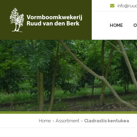
info@ruu
HOME
O
Home
»
Assortiment
»
Cladrastis kentukea