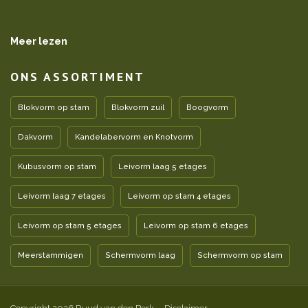
Meer lezen
ONS ASSORTIMENT
Blokvorm op stam
Blokvorm zuil
Boogvorm
Dakvorm
Kandelabervorm en Knotvorm
Kubusvorm op stam
Leivorm laag 5 etages
Leivorm laag 7 etages
Leivorm op stam 4 etages
Leivorm op stam 5 etages
Leivorm op stam 6 etages
Meerstammigen
Schermvorm laag
Schermvorm op stam