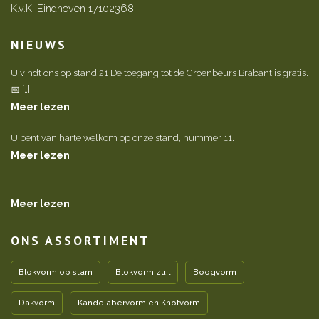
K.v.K. Eindhoven 17102368
NIEUWS
U vindt ons op stand 21 De toegang tot de Groenbeurs Brabant is gratis.
📅 […]
Meer lezen
U bent van harte welkom op onze stand, nummer 11.
Meer lezen
Meer lezen
ONS ASSORTIMENT
Blokvorm op stam
Blokvorm zuil
Boogvorm
Dakvorm
Kandelabervorm en Knotvorm