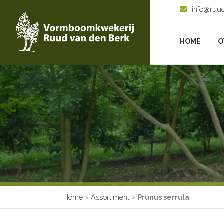
info@ruu
HOME
O
Home
»
Assortiment
»
Prunus serrula