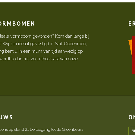
VORMBOMEN
E
w ideale vormboom gevonden? Kom dan langs bij
Wij zijn ideaal gevestigd in Sint-Oedenrode,
ing bent u in een mum van tijd aanwezig op
ordt u dan net zo enthousiast van onze
EUWS
O
t ons op stand 21 De toegang tot de Groenbeurs
B