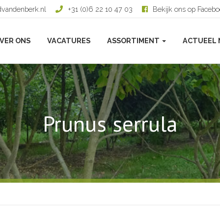
dvandenberk.nl
+31 (0)6 22 10 47 03
Bekijk ons op Faceb
VER ONS
VACATURES
ASSORTIMENT
ACTUEEL 
Prunus serrula