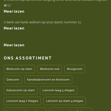
📅 […]
Meer lezen
U bent van harte welkom op onze stand, nummer 11.
Meer lezen
Meer lezen
ONS ASSORTIMENT
Blokvorm op stam
Blokvorm zuil
Boogvorm
Dakvorm
Kandelabervorm en Knotvorm
Kubusvorm op stam
Leivorm laag 5 etages
Leivorm laag 7 etages
Leivorm op stam 4 etages