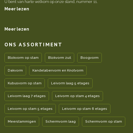
U bent van harte welkom op onze stand, nummer 11.
Meer lezen
Meer lezen
ONS ASSORTIMENT
Blokvorm op stam
Blokvorm zuil
Boogvorm
Dakvorm
Kandelabervorm en Knotvorm
Kubusvorm op stam
Leivorm laag 5 etages
Leivorm laag 7 etages
Leivorm op stam 4 etages
Leivorm op stam 5 etages
Leivorm op stam 6 etages
Meerstammigen
Schermvorm laag
Schermvorm op stam