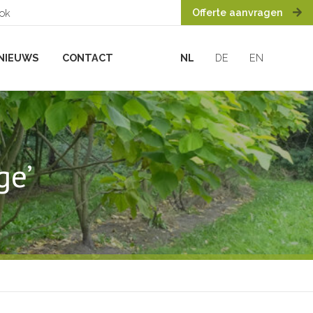
Offerte aanvragen
ook
NIEUWS
CONTACT
NL
DE
EN
ge’