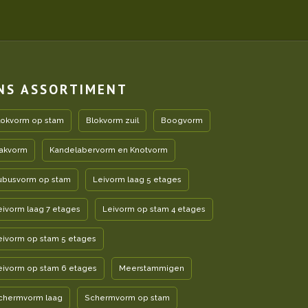
NS ASSORTIMENT
lokvorm op stam
Blokvorm zuil
Boogvorm
akvorm
Kandelabervorm en Knotvorm
ubusvorm op stam
Leivorm laag 5 etages
eivorm laag 7 etages
Leivorm op stam 4 etages
eivorm op stam 5 etages
eivorm op stam 6 etages
Meerstammigen
chermvorm laag
Schermvorm op stam