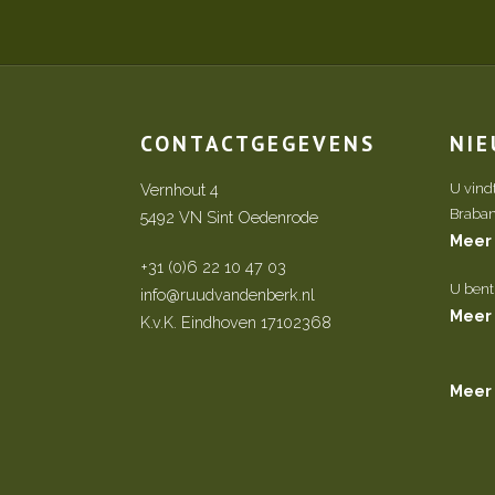
CONTACTGEGEVENS
NI
Vernhout 4
U vind
Brabant 
5492 VN Sint Oedenrode
Meer
+31 (0)6 22 10 47 03
U bent
info@ruudvandenberk.nl
Meer
K.v.K. Eindhoven 17102368
Meer