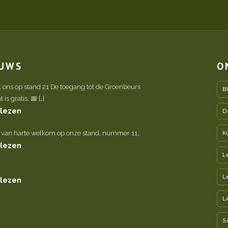
EUWS
O
t ons op stand 21 De toegang tot de Groenbeurs
B
is gratis. 📅 […]
 lezen
D
 van harte welkom op onze stand, nummer 11.
K
 lezen
L
L
 lezen
L
S