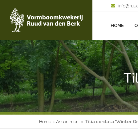
info@ruu
HOME
O
Ti
Home
»
Assortiment
»
Tilia cordata 'Winter O