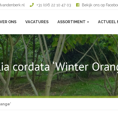
dvandenberk.nl
+31 (0)6 22 10 47 03
Bekijk ons op Faceb
VER ONS
VACATURES
ASSORTIMENT
ACTUEEL 
lia cordata ‘Winter Oran
range'