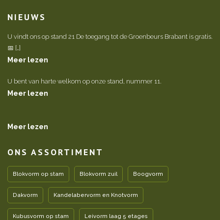
NIEUWS
U vindt ons op stand 21 De toegang tot de Groenbeurs Brabant is gratis.
📅 […]
Meer lezen
U bent van harte welkom op onze stand, nummer 11.
Meer lezen
Meer lezen
ONS ASSORTIMENT
Blokvorm op stam
Blokvorm zuil
Boogvorm
Dakvorm
Kandelabervorm en Knotvorm
Kubusvorm op stam
Leivorm laag 5 etages