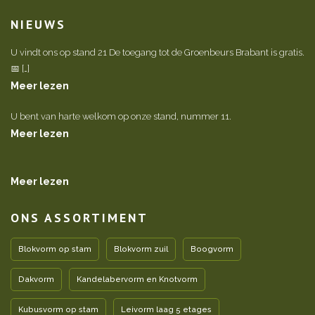
NIEUWS
U vindt ons op stand 21 De toegang tot de Groenbeurs Brabant is gratis.
📅 […]
Meer lezen
U bent van harte welkom op onze stand, nummer 11.
Meer lezen
Meer lezen
ONS ASSORTIMENT
Blokvorm op stam
Blokvorm zuil
Boogvorm
Dakvorm
Kandelabervorm en Knotvorm
Kubusvorm op stam
Leivorm laag 5 etages